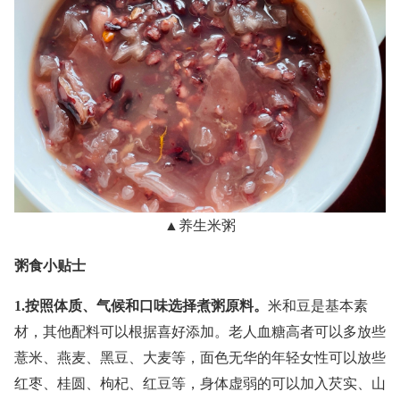
▲养生米粥
粥食小贴士
1.按照体质、气候和口味选择煮粥原料。
米和豆是基本素
材，其他配料可以根据喜好添加。老人血糖高者可以多放些
薏米、燕麦、黑豆、大麦等，面色无华的年轻女性可以放些
红枣、桂圆、枸杞、红豆等，身体虚弱的可以加入芡实、山