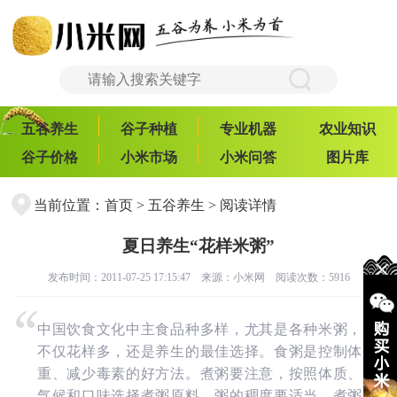
五谷养生
谷子种植
专业机器
农业知识
谷子价格
小米市场
小米问答
图片库
当前位置：
首页
>
五谷养生
> 阅读详情
夏日养生“花样米粥”
发布时间：2011-07-25 17:15:47 来源：
小米网
阅读次数：5916
中国饮食文化中主食品种多样，尤其是各种米粥，
不仅花样多，还是养生的最佳选择。食粥是控制体
重、减少毒素的好方法。煮粥要注意，按照体质、
气候和口味选择煮粥原料，粥的稠度要适当。煮粥