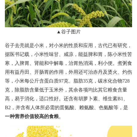
▲谷子图片
谷子去壳就是小米，对小米的性质和应用，古代已有研究，
据医书记载，小米性味甘、咸凉，能益脾和胃，陈小米性苦
寒，入脾胃、肾能和中解毒，治胃热消渴，利小便。煮粥食
用有益丹田、开肠胃的作用，外用还可治赤丹及烫火、灼伤
等，小米每公斤含蛋白质97克、脂肪35克，碳水化合物728
克，除脂肪含量低于玉米外，其余各项均比其它粮食含量
高，易于消化，适口性好。还含有胡萝卜素、维生素B1、
B2，并含有人体所必需的蛋氨酸、赖氨酸、色氨酸等，是
一种营养价值较高的食粮
。